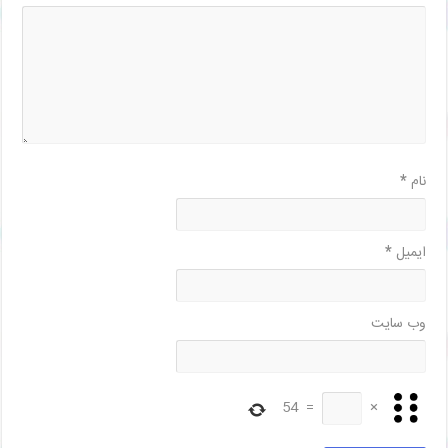
نام
*
ایمیل
*
وب‌ سایت
54
=
×