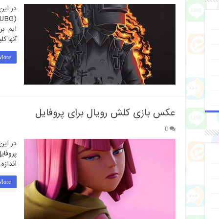
در این
ایم. ب
آنها کل
ore »
عکس بازی کلش رویال برای پروفایل
0
در این
پروفای
اندازه
ore »