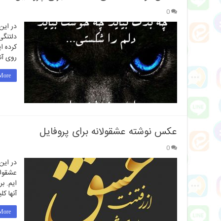
0
در این
دلتنگی
کرده ا
روی آن
ore »
عکس نوشته عشقولانه برای پروفایل
0
در این
عشقولا
ایم. ب
آنها کل
ore »