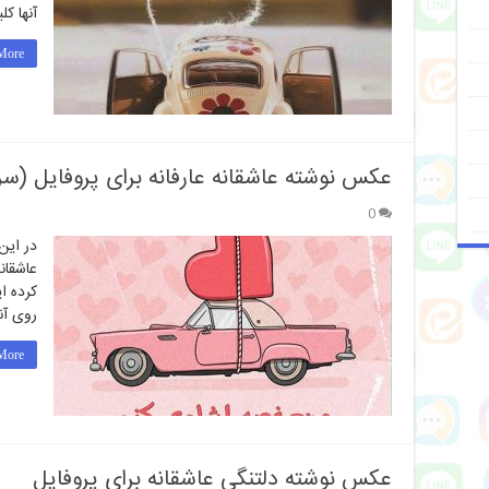
آنها کل
ore »
عکس نوشته عاشقانه عارفانه برای پروفایل (سری
0
در این
عاشقان
کرده ا
روی آن
ore »
عکس نوشته دلتنگی عاشقانه برای پروفایل