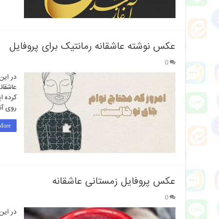
عکس نوشته عاشقانه رمانتیک برای پروفایل
0
در ای
عاشقان
کرده ا
روی آن
ore »
عکس پروفایل زمستانی عاشقانه
0
در این