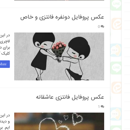
عکس پروفایل دونفره فانتزی و خاص
0
در این
لاچری،
برای د
کلیک ک
ore »
عکس پروفایل فانتزی عاشقانه
1
در این
و دیدن
ایم. ب