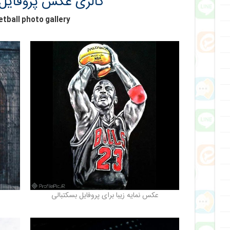
گالری عکس پروفایل 
tball photo gallery
عکس نمایه زیبا برای پروفایل بسکتبالی